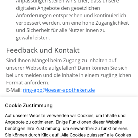
Anpassungen stellen wir sicher, dass unsere
digitalen Angebote den gesetzlichen
Anforderungen entsprechen und kontinuierlich
verbessert werden, um eine hohe Zugänglichkeit
und Sicherheit für alle Nutzer:innen zu
gewährleisten.
Feedback und Kontakt
Sind Ihnen Mängel beim Zugang zu Inhalten auf
unserer Webseite aufgefallen? Dann können Sie sich
bei uns melden und die Inhalte in einem zugänglichen
Format anfordern.
E-Mail:
ring-apo@loeser-apotheken.de
Zuständige Marktüberwachungsbehörde:
Cookie Zustimmung
Marktüberwachungsstelle der Länder für die
Auf unserer Website verwenden wir Cookies, um Inhalte und
Barrierefreiheit von Produkten und Dienstleistungen
Angebote zu optimieren. Einige Funktionen dieser Website
(MLBF) in Magdeburg, Sachsen-Anhalt.
benötigen Ihre Zustimmung, um einwandfrei zu funktionieren.
Sie können durch Klick auf „Alle Cookies zulassen“ alle Cookies